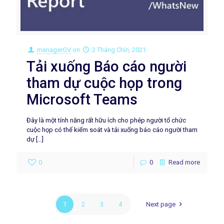
managerGV
on
2 Tháng Chín, 2021
Tải xuống Báo cáo người
tham dự cuộc họp trong
Microsoft Teams
Đây là một tính năng rất hữu ích cho phép người tổ chức
cuộc họp có thể kiểm soát và tải xuống báo cáo người tham
dự
[…]
0
0
Read more
1
2
3
4
Next page