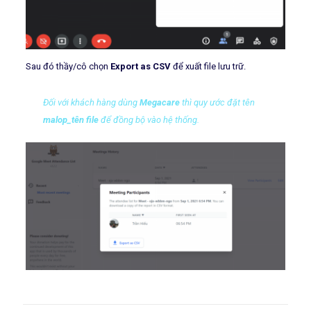
Sau đó thầy/cô chọn
Export as CSV
để xuất file lưu trữ.
Đối với khách hàng dùng
Megacare
thì quy ước đặt tên
malop_tên file
để đồng bộ vào hệ thống.